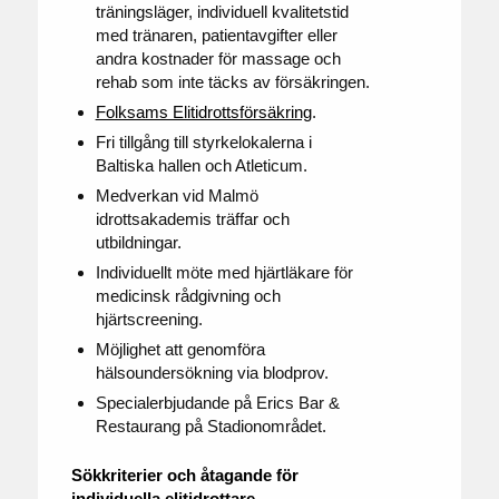
träningsläger, individuell kvalitetstid
med tränaren, patientavgifter eller
andra kostnader för massage och
rehab som inte täcks av försäkringen.
Folksams Elitidrottsförsäkring
.
Fri tillgång till styrkelokalerna i
Baltiska hallen och Atleticum.
Medverkan vid Malmö
idrottsakademis träffar och
utbildningar.
Individuellt möte med hjärtläkare för
medicinsk rådgivning och
hjärtscreening.
Möjlighet att genomföra
hälsoundersökning via blodprov.
Specialerbjudande på Erics Bar &
Restaurang på Stadionområdet.
Sökkriterier och åtagande för
individuella elitidrottare