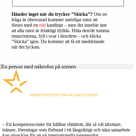
Händer inget när du trycker ”Skicka”?
Om en
fråga är obesvarad kommer
samtliga
rutor att
förses med en
röd
kantlinje – men det innebär inte
att alla rutor är felaktigt ifyllda. Hitta den/de tomma
rutan/rutorna, fyll i svar i den/dem – och klicka
”Skicka” igen. Du kommer att få ett meddelande
när det lyckats.
MALMÖ IDROTTSAKADEMI
– Ett kompetenscenter för hållbar elitidrott, där så väl idrottare,
tränare, föreningar som förbund i ett långsiktigt och nära samarbete
kan utvecklas för att nå internationella toppresultat.