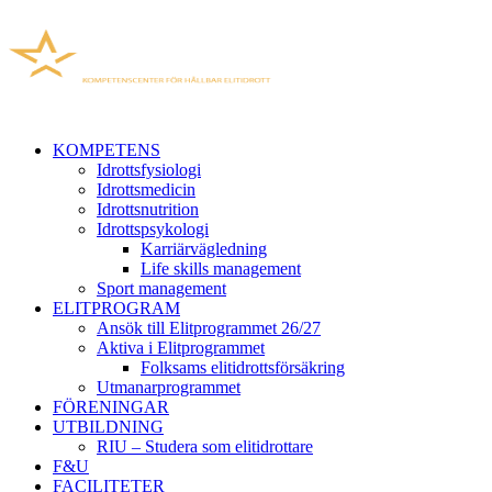
KOMPETENS
Idrottsfysiologi
Idrottsmedicin
Idrottsnutrition
Idrottspsykologi
Karriärvägledning
Life skills management
Sport management
ELITPROGRAM
Ansök till Elitprogrammet 26/27
Aktiva i Elitprogrammet
Folksams elitidrottsförsäkring
Utmanarprogrammet
FÖRENINGAR
UTBILDNING
RIU – Studera som elitidrottare
F&U
FACILITETER