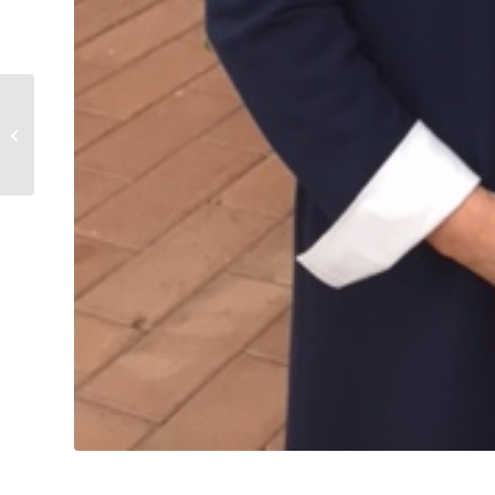
Peter lyfter MIA till en
ny nivå