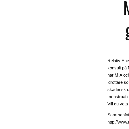
Relativ Ene
konsult på 
har MIA och
idrottare s
skaderisk o
menstruati
Vill du vet
Sammanfatt
http://www