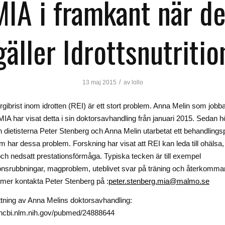
MIA i framkant när de
gäller Idrottsnutritio
/
13 maj 2015
av
lollo
rgibrist inom idrotten (REI) är ett stort problem. Anna Melin som job
MIA har visat detta i sin doktorsavhandling från januari 2015. Sedan 
 dietisterna Peter Stenberg och Anna Melin utarbetat ett behandlings
om har dessa problem. Forskning har visat att REI kan leda till ohälsa
ch nedsatt prestationsförmåga. Typiska tecken är till exempel
onsrubbningar, magproblem, uteblivet svar på träning och återkomma
a mer kontakta Peter Stenberg på :
peter.stenberg.mia@malmo.se
ning av Anna Melins doktorsavhandling:
.ncbi.nlm.nih.gov/pubmed/24888644