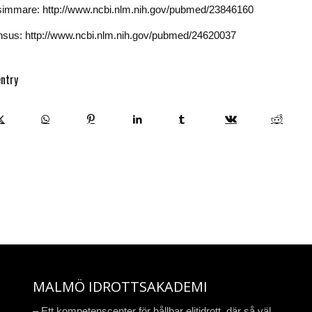
 simmare: http://www.ncbi.nlm.nih.gov/pubmed/23846160
sus: http://www.ncbi.nlm.nih.gov/pubmed/24620037
entry
MALMÖ IDROTTSAKADEMI
– Ett kompetenscenter för hållbar elitidrott, där så väl