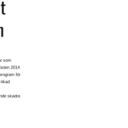
t
n
bar som
hösten 2014
program för
, ökad
nde skador.