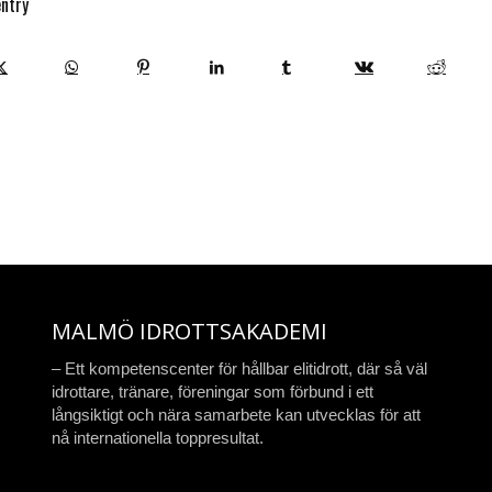
entry
MALMÖ IDROTTSAKADEMI
– Ett kompetenscenter för hållbar elitidrott, där så väl
idrottare, tränare, föreningar som förbund i ett
långsiktigt och nära samarbete kan utvecklas för att
nå internationella toppresultat.