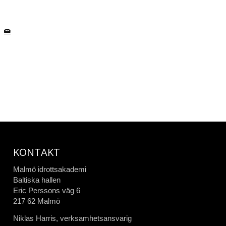
KONTAKT
Malmö idrottsakademi
Baltiska hallen
Eric Perssons väg 6
217 62 Malmö
Niklas Harris, verksamhetsansvarig