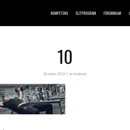
KOMPETENS
ELITPROGRAM
FÖRENINGAR
10
/
26 mars 2013
av
andreas