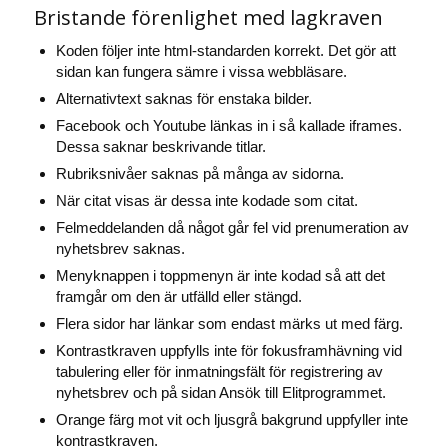
Bristande förenlighet med lagkraven
Koden följer inte html-standarden korrekt. Det gör att
sidan kan fungera sämre i vissa webbläsare.
Alternativtext saknas för enstaka bilder.
Facebook och Youtube länkas in i så kallade iframes.
Dessa saknar beskrivande titlar.
Rubriksnivåer saknas på många av sidorna.
När citat visas är dessa inte kodade som citat.
Felmeddelanden då något går fel vid prenumeration av
nyhetsbrev saknas.
Menyknappen i toppmenyn är inte kodad så att det
framgår om den är utfälld eller stängd.
Flera sidor har länkar som endast märks ut med färg.
Kontrastkraven uppfylls inte för fokusframhävning vid
tabulering eller för inmatningsfält för registrering av
nyhetsbrev och på sidan Ansök till Elitprogrammet.
Orange färg mot vit och ljusgrå bakgrund uppfyller inte
kontrastkraven.