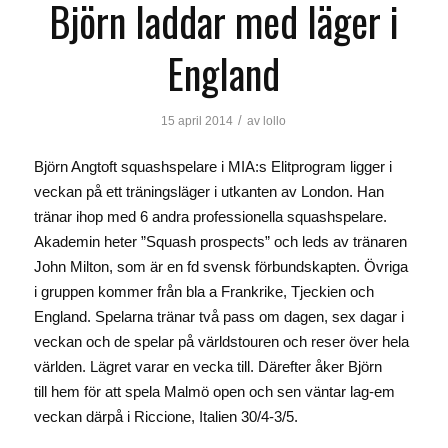
Björn laddar med läger i
England
/
15 april 2014
av
lollo
Björn Angtoft squashspelare i MIA:s Elitprogram ligger i
veckan på ett träningsläger i utkanten av London. Han
tränar ihop med 6 andra professionella squashspelare.
Akademin heter ”Squash prospects” och leds av tränaren
John Milton, som är en fd svensk förbundskapten. Övriga
i gruppen kommer från bla a Frankrike, Tjeckien och
England. Spelarna tränar två pass om dagen, sex dagar i
veckan och de spelar på världstouren och reser över hela
världen. Lägret varar en vecka till. Därefter åker Björn
till hem för att spela Malmö open och sen väntar lag-em
veckan därpå i Riccione, Italien 30/4-3/5.