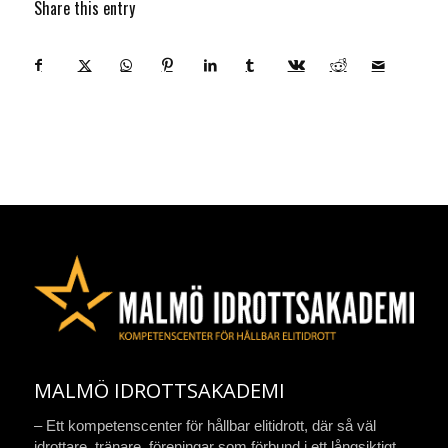
Share this entry
MALMÖ IDROTTSAKADEMI
– Ett kompetenscenter för hållbar elitidrott, där så väl
idrottare, tränare, föreningar som förbund i ett långsiktigt