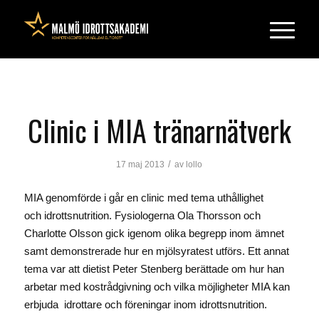
Clinic i MIA tränarnätverk
/
17 maj 2013
av
lollo
MIA genomförde i går en clinic med tema uthållighet
och idrottsnutrition. Fysiologerna Ola Thorsson och
Charlotte Olsson gick igenom olika begrepp inom ämnet
samt demonstrerade hur en mjölsyratest utförs. Ett annat
tema var att dietist Peter Stenberg berättade om hur han
arbetar med kostrådgivning och vilka möjligheter MIA kan
erbjuda idrottare och föreningar inom idrottsnutrition.