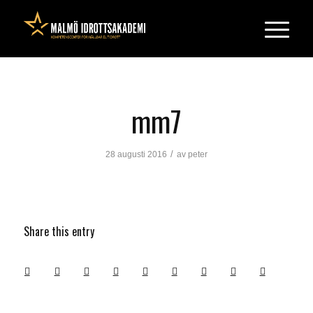
mm7
/
28 augusti 2016
av
peter
Share this entry