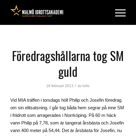
Föredragshållarna tog SM
guld
/
18 februari 2013
av
lollo
Vid MIA träffen i torsdags höll Philip och Josefin föredrag
om sin elitsatsning. I går tog båda hem segrar på inne SM
i friidrott som arragerades i Norrköping. På 60 m häck
vann Philip på 7,78, som är tangerat årsbästa och Josefin
vann 400 meter på 54,44. Det är årsbästa för Josefin, nu