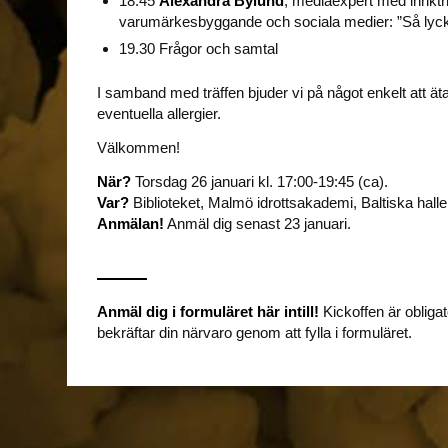
18.45
Alexandra Bylund
, mediaexpert med inrikt
varumärkesbyggande och sociala medier: ”Så lycka
19.30 Frågor och samtal
I samband med träffen bjuder vi på något enkelt att ä
eventuella allergier.
Välkommen!
När?
Torsdag 26 januari kl. 17:00-19:45 (ca).
Var?
Biblioteket, Malmö idrottsakademi, Baltiska halle
Anmälan!
Anmäl dig senast 23 januari.
Anmäl dig i formuläret här intill!
Kickoffen är obligat
bekräftar din närvaro genom att fylla i formuläret.