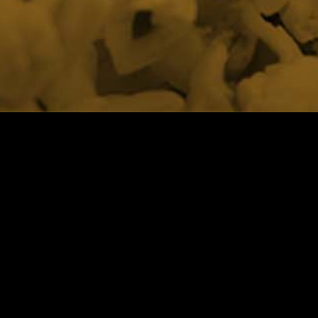
KONTAKT
Malmö idrottsakademi
Baltiska hallen
Eric Perssons väg 6
217 62 Malmö
Niklas Harris, verksamhetsansvarig
Mail:
niklas.harris@malmo.se
Telefon:
0709 – 63 86 29
Tillgänglighet för webbplatsen