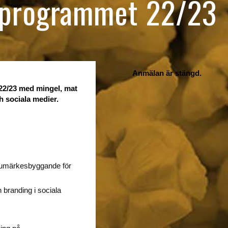
itprogrammet 22/23
Anmälan är stängd.
 22/23 med mingel, mat
 sociala medier.
rumärkesbyggande för
h branding i sociala