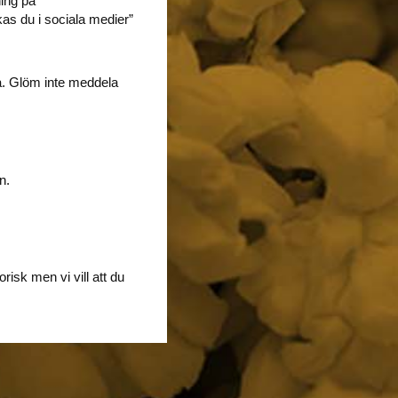
ning på
s du i sociala medier”
ta. Glöm inte meddela
n.
orisk men vi vill att du