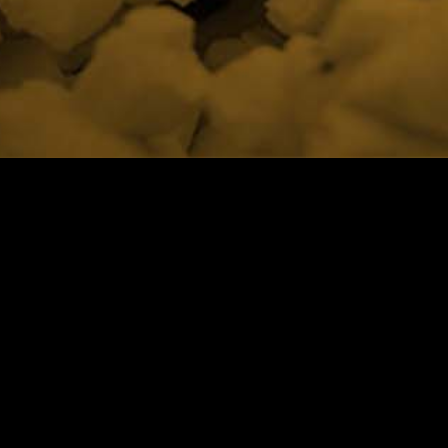
MALMÖ IDROTTSAKADEMI
– Ett kompetenscenter för hållbar elitidrott, där så väl
idrottare, tränare, föreningar som förbund i ett
långsiktigt och nära samarbete kan utvecklas för att
nå internationella toppresultat.