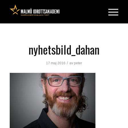
nyhetsbild_dahan
/
17 maj 2016
av
peter