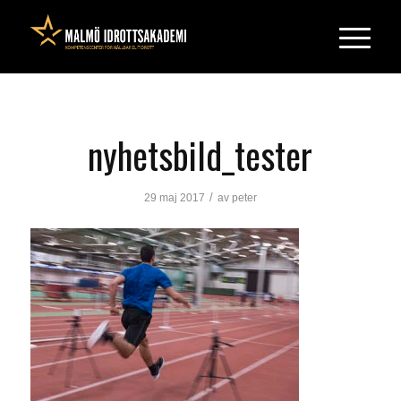
nyhetsbild_tester
/
29 maj 2017
av
peter