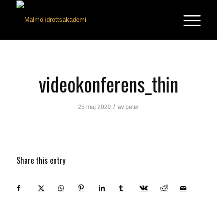
videokonferens_thin
/
25 maj 2020
av
peter
Share this entry