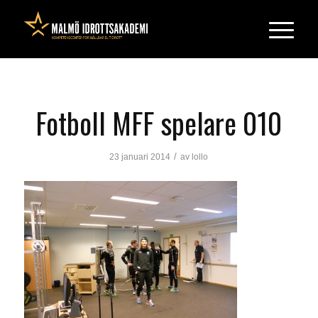
Fotboll MFF spelare 010
/
23 januari 2014
av
lollo