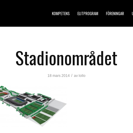
KOMPETENS
ELITPROGRAM
FÖRENINGAR
Stadionområdet
/
18 mars 2014
av
lollo