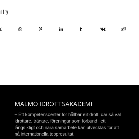
entry
MALMÖ IDROTTSAKADEMI
– Ett kompetenscenter för hållbar elitidrott, där så väl
idrottare, tränare, föreningar som förbund i ett
långsiktigt och nära samarbete kan utvecklas för att
nå internationella toppresultat.