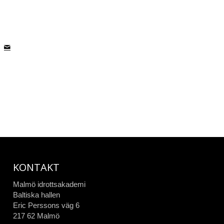
KONTAKT
Malmö idrottsakademi
Baltiska hallen
Eric Perssons väg 6
217 62 Malmö