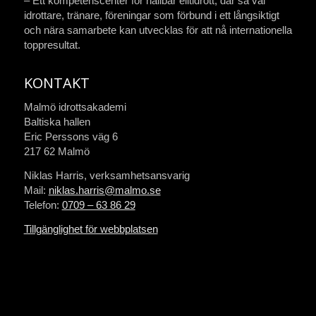
– Ett kompetenscenter för hållbar elitidrott, där så väl
idrottare, tränare, föreningar som förbund i ett långsiktigt
och nära samarbete kan utvecklas för att nå internationella
toppresultat.
KONTAKT
Malmö idrottsakademi
Baltiska hallen
Eric Perssons väg 6
217 62 Malmö
Niklas Harris, verksamhetsansvarig
Mail:
niklas.harris@malmo.se
Telefon:
0709 – 63 86 29
Tillgänglighet för webbplatsen