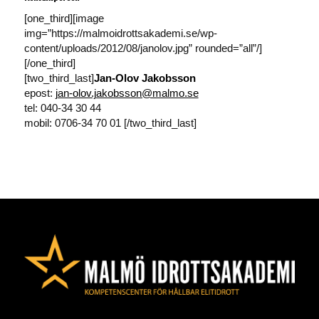
[one_third][image
img=”https://malmoidrottsakademi.se/wp-
content/uploads/2012/08/janolov.jpg” rounded=”all”/]
[/one_third]
[two_third_last]
Jan-Olov Jakobsson
epost:
jan-olov.jakobsson@malmo.se
tel: 040-34 30 44
mobil: 0706-34 70 01 [/two_third_last]