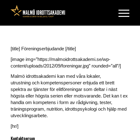
[title] Föreningserbjudande [/title]
[image img=”https://malmoidrottsakademi.se/wp-
content/uploads/2012/09/foreningar.jpg” rounded=”all”/]
Malmö idrottsakademi kan med våra lokaler,
utrustning och kompetenspersoner erbjuda ett brett
spektra av tjänster för elitföreningar som deltar i näst
högsta eller högsta serien eller motsvarande. Det kan t ex
handla om kompetens i form av rådgivning, tester,
träningsprogram, nutrition, idrottspsykologi och hjälp med
utvecklingsarbete.
[hr/]
Kontaktperson