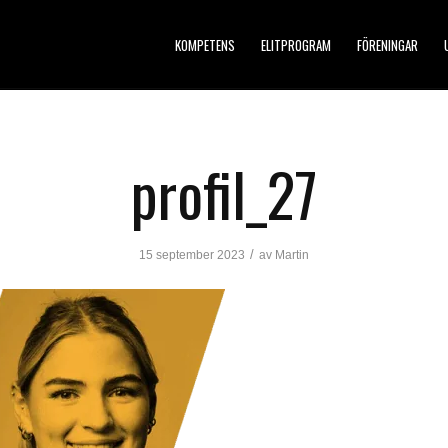
KOMPETENS
ELITPROGRAM
FÖRENINGAR
profil_27
/
15 september 2023
av
Martin