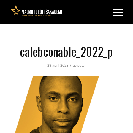
calebconable_2022_p
/
28 april 2023
av
peter