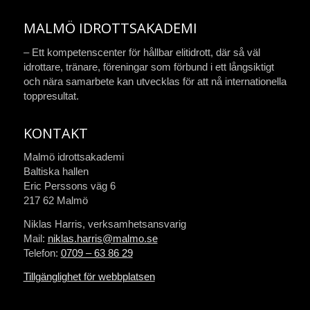
MALMÖ IDROTTSAKADEMI
– Ett kompetenscenter för hållbar elitidrott, där så väl
idrottare, tränare, föreningar som förbund i ett långsiktigt
och nära samarbete kan utvecklas för att nå internationella
toppresultat.
KONTAKT
Malmö idrottsakademi
Baltiska hallen
Eric Perssons väg 6
217 62 Malmö
Niklas Harris, verksamhetsansvarig
Mail:
niklas.harris@malmo.se
Telefon:
0709 – 63 86 29
Tillgänglighet för webbplatsen