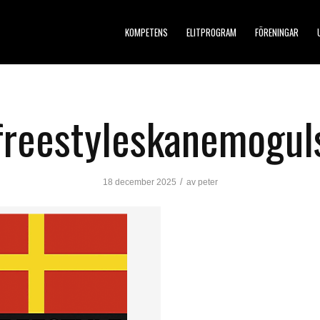
KOMPETENS
ELITPROGRAM
FÖRENINGAR
freestyleskanemogul
/
18 december 2025
av
peter