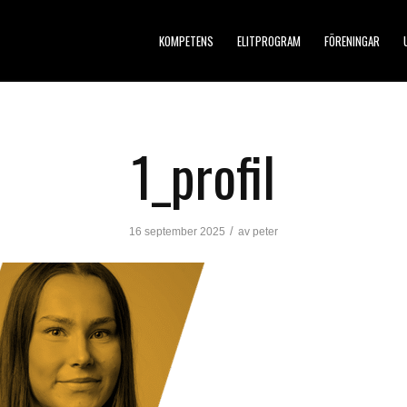
KOMPETENS
ELITPROGRAM
FÖRENINGAR
1_profil
/
16 september 2025
av
peter