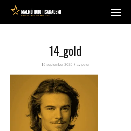
14_gold
/
16 september 2025
av
peter