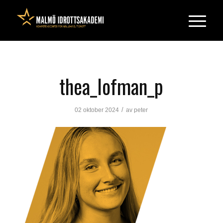
thea_lofman_p
/
02 oktober 2024
av
peter