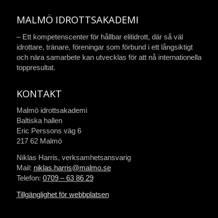
MALMÖ IDROTTSAKADEMI
– Ett kompetenscenter för hållbar elitidrott, där så väl
idrottare, tränare, föreningar som förbund i ett långsiktigt
och nära samarbete kan utvecklas för att nå internationella
toppresultat.
KONTAKT
Malmö idrottsakademi
Baltiska hallen
Eric Perssons väg 6
217 62 Malmö
Niklas Harris, verksamhetsansvarig
Mail:
niklas.harris@malmo.se
Telefon:
0709 – 63 86 29
Tillgänglighet för webbplatsen