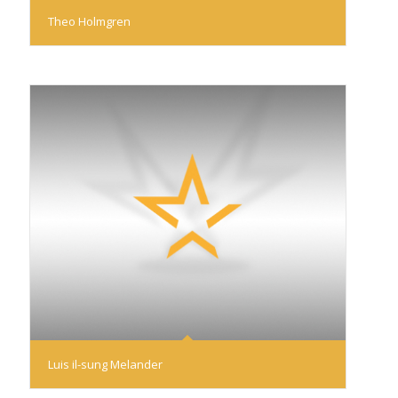
Theo Holmgren
Luis il-sung Melander