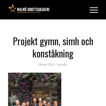
Projekt gymn, simh och
konståkning
/
08 juni 2015
av
lollo