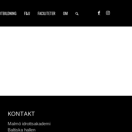
UTBILDNING
F&U
FACILITETER
OM
KONTAKT
Malmö idrottsakademi
Baltiska hallen