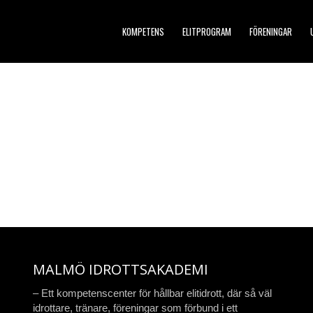
KOMPETENS
ELITPROGRAM
FÖRENINGAR
MALMÖ IDROTTSAKADEMI
– Ett kompetenscenter för hållbar elitidrott, där så väl
idrottare, tränare, föreningar som förbund i ett