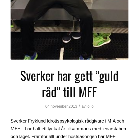
Sverker har gett ”guld
råd” till MFF
/
04 november 2013
av
lollo
Sverker Fryklund Idrottspsykologisk rådgivare i MIA och
MFF – har haft ett lyckat år tillsammans med ledarstaben
och laget. Framför allt under höstsäsongen har MFF