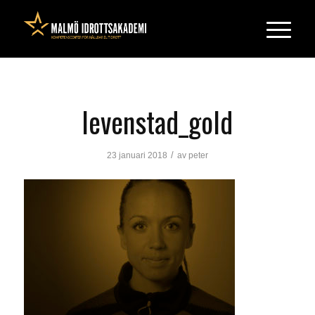
levenstad_gold
/
23 januari 2018
av
peter