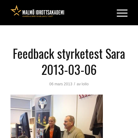
Feedback styrketest Sara
2013-03-06
/
06 mars 2013
av
lollo