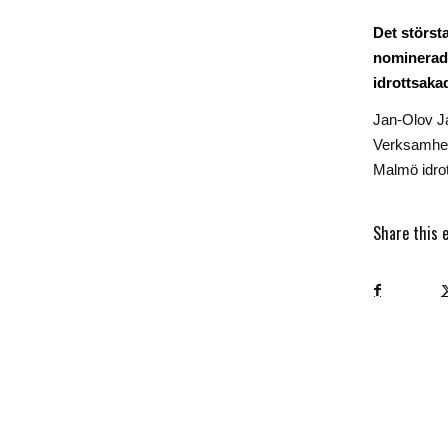
Det största
nominerade 
idrottsakad
Jan-Olov 
Verksamhe
Malmö idro
Share this 