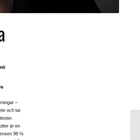
a
lmö
ya
eningar –
te och tar
tester.
otter är en
kvensen 98 %