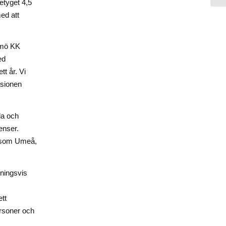
betyget 4,5
ed att
lmö KK
ed
tt år. Vi
isionen
la och
enser.
såsom Umeå,
pningsvis
ett
rsoner och