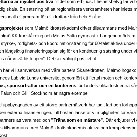
ottarna är mycket positiva
till det som erbjuds. I helhetsbetyg får vi 
dig skala. En satsning på att regionalisera verksamheten har inletts m
regionalt elitprogram för elitidrottare från hela Skåne.
gsprojektet
som Malmö idrottsakademi driver tillsammans med Ma
almö KK konståkning och Motus Salto gymnastik har genomförts m
yrke-, rörlighets- och koordinationsträning för 60-talet aktiva under e
 en långsiktig finansieringsplan sig för en kontinuerlig satsning under v
 når vi världstoppen”. Det ser väldigt positivt ut.
n har vi i samverkan med våra parters Skåneidrotten, Malmö högsko
nces Lab vid Lunds universitet genomfört ett flertal möten och konfer
ics, sponsorträffar och en konferens
för landets olika testcentra 
 Falun och GIH Stockholm är några exempel.
 uppbyggnaden av ett större partnernätverk har tagit fart och förhop
den externa finansieringen. Till hösten lanserar vi möjligheten för våra
artners att vara med och
”Träna som en mästare”
. Där erbjuder vi 
ss tillsammans med Malmö idrottsakademis aktiva och kompetenspe
kost.