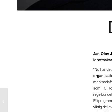
Jan-Olov J
idrottsaka
”Nu har det
organisati
marknadsför
som FC Ros
regelbundet
Han optimerar Sverige
Elitprogramm
för guld
viktig del 