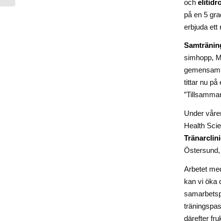
och
elitidr
på en 5 gra
erbjuda ett 
Samtränin
simhopp, M
gemensam st
tittar nu på
”Tillsammans
Under våre
Health Scie
Tränarclin
Östersund,
Arbetet med
kan vi öka 
samarbetsp
träningspa
därefter fru