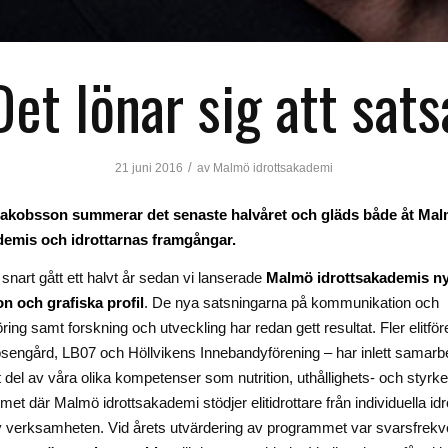
Det lönar sig att sats
/
21 juni 2016
av
Malmö idrottsakademi
akobsson summerar det senaste halvåret och gläds både åt Ma
demis och idrottarnas framgångar.
 snart gått ett halvt år sedan vi lanserade
Malmö idrottsakademis n
on och grafiska profil
. De nya satsningarna på kommunikation och
ing samt forskning och utveckling har redan gett resultat. Fler elitför
engård, LB07 och Höllvikens Innebandyförening – har inlett samarbe
 del av våra olika kompetenser som nutrition, uthållighets- och styrke
et där Malmö idrottsakademi stödjer elitidrottare från individuella idr
av verksamheten. Vid årets utvärdering av programmet var svarsfre