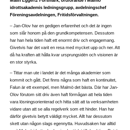
Malin Eggertz Forsmark, ordförande i Malmö
idrottsakademis ledningsgrupp, avdelningschef
Föreningsavdelningen, Fritidsförvaltningen.
– Jan-Olov har en gedigen erfarenhet och det är ingen
som slår honom på den grundkompetensen. Dessutom
har han hela tiden haft ett enormt driv och engagemang.
Givetvis har det varit en resa med mycket upp och ner. Att
då ha kraften att hålla kvar ursprungsidén och visionen är
en stor styrka.
– Tittar man ute i landet är det många akademier som
kommit och gått. Det finns några som haft en kontinuitet,
Falun är ett exempel, men Malmö det bästa. Där har Jan-
Olov förutom sitt driv även haft förmågan att hela tiden
vara lösningsorienterad och hitta sätt att ta verksamheten
vidare utan att se alla regelverk som ett hinder. Han har
därför givetvis betytt väldigt mycket. Allt har dessutom
skett utan någon slags egennytta. Huvudsaken har alltid