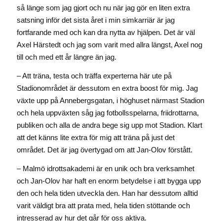
så länge som jag gjort och nu när jag gör en liten extra
satsning inför det sista året i min simkarriär är jag
fortfarande med och kan dra nytta av hjälpen. Det är väl
Axel Härstedt och jag som varit med allra längst, Axel nog
till och med ett år längre än jag.
– Att träna, testa och träffa experterna här ute på
Stadionområdet är dessutom en extra boost för mig. Jag
växte upp på Annebergsgatan, i höghuset närmast Stadion
och hela uppväxten såg jag fotbollsspelarna, friidrottarna,
publiken och alla de andra bege sig upp mot Stadion. Klart
att det känns lite extra för mig att träna på just det
området. Det är jag övertygad om att Jan-Olov förstått.
– Malmö idrottsakademi är en unik och bra verksamhet
och Jan-Olov har haft en enorm betydelse i att bygga upp
den och hela tiden utveckla den. Han har dessutom alltid
varit väldigt bra att prata med, hela tiden stöttande och
intresserad av hur det går för oss aktiva.