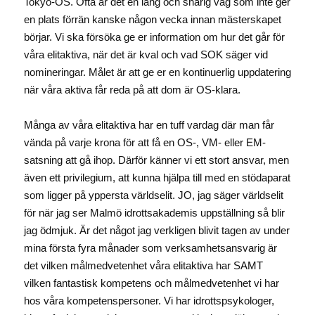
Tokyo-OS. Ofta är det en lång och snårig väg som inte ger
en plats förrän kanske någon vecka innan mästerskapet
börjar. Vi ska försöka ge er information om hur det går för
våra elitaktiva, när det är kval och vad SOK säger vid
nomineringar. Målet är att ge er en kontinuerlig uppdatering
när våra aktiva får reda på att dom är OS-klara.
Många av våra elitaktiva har en tuff vardag där man får
vända på varje krona för att få en OS-, VM- eller EM-
satsning att gå ihop. Därför känner vi ett stort ansvar, men
även ett privilegium, att kunna hjälpa till med en stödaparat
som ligger på yppersta världselit. JO, jag säger världselit
för när jag ser Malmö idrottsakademis uppställning så blir
jag ödmjuk. Är det något jag verkligen blivit tagen av under
mina första fyra månader som verksamhetsansvarig är
det vilken målmedvetenhet våra elitaktiva har SAMT
vilken fantastisk kompetens och målmedvetenhet vi har
hos våra kompetenspersoner. Vi har idrottspsykologer,