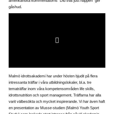
amerikanska kommentatorns ”Did that just happen” ger
gåshud.
Malmö idrottsakademi har under hösten bjudit på flera
intressanta träffar i våra utbildningslokaler, bl.a. tre
tematräffar inom våra kompetensområden life skills,
idrottsnutrition och sport management. Träffarna har alla
varit välbesökta och mycket inspirerande. Vi har även haft
en presentation av Musse-studien (Malmö Youth Sport