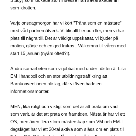
Study) som lockade stort intresse från såväl akademin
som idrotten.
Varje onsdagmorgon har vi kört ”Träna som en mästare”
med vårt partnernätverk. Vi blir allt fler och fler, men vi har
plats till några till. Det är väldigt uppskattat, vi bjuder på
motion, glädje och en god frukost. Välkomna till våren med
start 15 januari (nyårslöftet!?!).
Andra samarbeten som vi jobbat med under hösten är Lilla
EM i handboll och en stor utbildningsträff kring att
Barnkonventionen blir lag, där vi även hade en
informationsmonter.
MEN, lika roligt och viktigt som det är att prata om vad
som varit, är det att prata om framtiden. Nästa år har vi ett
OS, men även flera stora mästerskap som VM och EM. I
dagsläget har vi ett 20-tal aktiva som slåss om en plats till