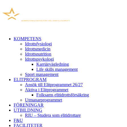
KOMPETENS
Idrottsfysiologi
Idrottsmedicin
Idrottsnutrition
Idrottspsykologi
Karriärvägledning
Life skills management
Sport management
ELITPROGRAM
Ansök till Elitprogrammet 26/27
Aktiva i Elitprogrammet
Folksams elitidrottsförsäkring
Utmanarprogrammet
FÖRENINGAR
UTBILDNING
RIU – Studera som elitidrottare
F&U
FACILITETER