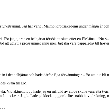
 styrketräning. Jag har varit i Malmö idrottsakademi under många år och
 För jag gjorde ett helhjärtat försök att sluta efter en EM-final. ”Nu sk
id att utnyttja programmet ännu mer. Jag ska vara pappaledig till hösten
 in i det helhjärtat och hade därför låga förväntningar – för att inte bli 
des kvala till EM.
 Vid aktuellt lopp hade jag en målbild av att de skulle vara etta-tvåa o
n fanns kvar. Jag kollade på klockan, gjorde lite snabb huvudräkning, o