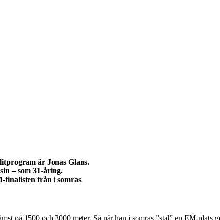
elitprogram är Jonas Glans.
sin – som 31-åring.
finalisten från i somras.
n. Främst på 1500 och 3000 meter. Så när han i somras ”stal” en EM-pl