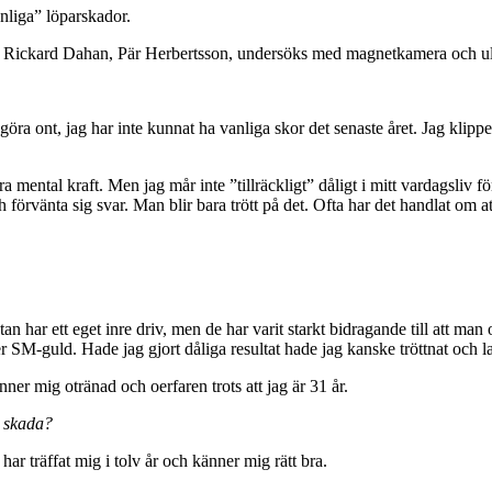
anliga” löparskador.
far Rickard Dahan, Pär Herbertsson, undersöks med magnetkamera och ultr
göra ont, jag har inte kunnat ha vanliga skor det senaste året. Jag klippe
ara mental kraft. Men jag mår inte ”tillräckligt” dåligt i mitt vardagsliv fö
h förvänta sig svar. Man blir bara trött på det. Ofta har det handlat om a
 har ett eget inre driv, men de har varit starkt bidragande till att man ork
er SM-guld. Hade jag gjort dåliga resultat hade jag kanske tröttnat och la
ner mig otränad och oerfaren trots att jag är 31 år.
n skada?
r träffat mig i tolv år och känner mig rätt bra.