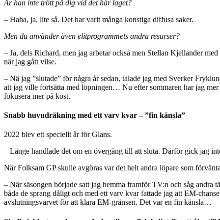
Är han inte trött på dig vid det här laget?
– Haha, ja, lite så. Det har varit många konstiga diffusa saker.
Men du använder även elitprogrammets andra resurser?
– Ja, dels Richard, men jag arbetar också men Stellan Kjellander med
när jag gått vilse.
– Nä jag ”slutade” för några år sedan, talade jag med Sverker Fryklund.
att jag ville fortsätta med löpningen… Nu efter sommaren har jag mer t
fokusera mer på kost.
Snabb huvudräkning med ett varv kvar – ”fin känsla”
2022 blev ett speciellt år för Glans.
– Länge handlade det om en övergång till att sluta. Därför gick jag inte
När Folksam GP skulle avgöras var det helt andra löpare som förvänta
– När säsongen började satt jag hemma framför TV:n och såg andra tävla.
båda de sprang dåligt och med ett varv kvar fattade jag att EM-chanse
avslutningsvarvet för att klara EM-gränsen. Det var en fin känsla…