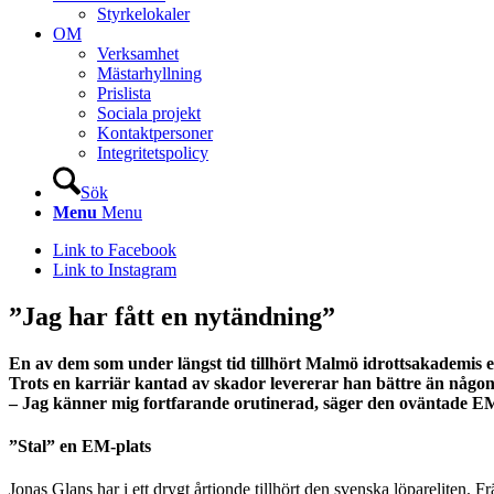
Styrkelokaler
OM
Verksamhet
Mästarhyllning
Prislista
Sociala projekt
Kontaktpersoner
Integritetspolicy
Sök
Menu
Menu
Link to Facebook
Link to Instagram
”Jag har fått en nytändning”
En av dem som under längst tid tillhört Malmö idrottsakademis 
Trots en karriär kantad av skador levererar han bättre än någon
– Jag känner mig fortfarande orutinerad, säger den oväntade EM-
”Stal” en EM-plats
Jonas Glans har i ett drygt årtionde tillhört den svenska löparelite