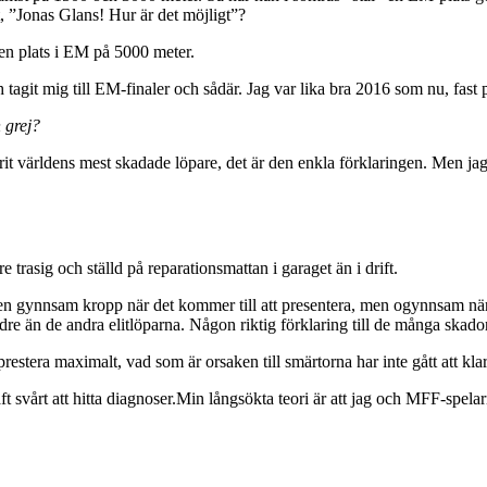
, ”Jonas Glans! Hur är det möjligt”?
 en plats i EM på 5000 meter.
agit mig till EM-finaler och sådär. Jag var lika bra 2016 som nu, fast 
n grej?
rit världens mest skadade löpare, det är den enkla förklaringen. Men jag v
 trasig och ställd på reparationsmattan i garaget än i drift.
en gynnsam kropp när det kommer till att presentera, men ogynnsam när de
indre än de andra elitlöparna. Någon riktig förklaring till de många skador
restera maximalt, vad som är orsaken till smärtorna har inte gått att kla
 haft svårt att hitta diagnoser.Min långsökta teori är att jag och MFF-spe