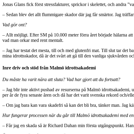
Jonas Glans fick först stressfakturer, sprickor i skelettet, och andra ”v
– Sedan blev det allt flummigare skador där jag får smärtor. Jag träf
Vad gör ont?
– Allt möjligt. Efter SM på 10.000 meter förra året började hälarna att 
vad man orkar med rent mentalt.
– Jag har testat det mesta, till och med glutenfri mat. Till slut tar det b
mina idrottsskador, då är det svårt att gå till den vanliga sjukvården oc
Inre driv och stöd från Malmö idrottsakademi
Du måste ha varit nära att sluta? Vad har gjort att du fortsatt?
– Jag blir inte aktivt pushad av resurserna på Malmö idrottsakademi, utan
per år de fyra senaste åren och då har det varit svenska rekord och/ell
– Om jag bara kan vara skadefri så kan det bli bra, tänker man. Jag kän
Hur fungerar processen när du går till Malmö idrottsakademi med e
– Får jag en skada så är Richard Dahan min första utgångspunkt. Han ha