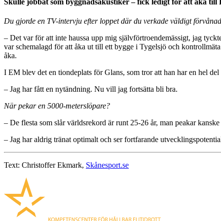
Skulle jobbat som byggnadsakustiker – fick ledigt för att åka til
Du gjorde en TV-intervju efter loppet där du verkade väldigt förvånad
– Det var för att inte haussa upp mig självförtroendemässigt, jag tyckt
var schemalagd för att åka ut till ett bygge i Tygelsjö och kontrollmät
åka.
I EM blev det en tiondeplats för Glans, som tror att han har en hel del
– Jag har fått en nytändning. Nu vill jag fortsätta bli bra.
När pekar en 5000-meterslöpare?
– De flesta som slår världsrekord är runt 25-26 år, man peakar kanske nå
– Jag har aldrig tränat optimalt och ser fortfarande utvecklingspotential
Text: Christoffer Ekmark,
Skånesport.se