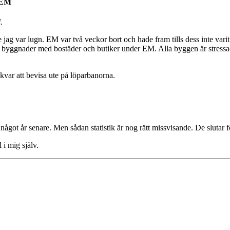
l EM
.
e jag var lugn. EM var två veckor bort och hade fram tills dess inte var
a byggnader med bostäder och butiker under EM. Alla byggen är stressade 
 kvar att bevisa ute på löparbanorna.
got år senare. Men sådan statistik är nog rätt missvisande. De slutar för
 i mig själv.