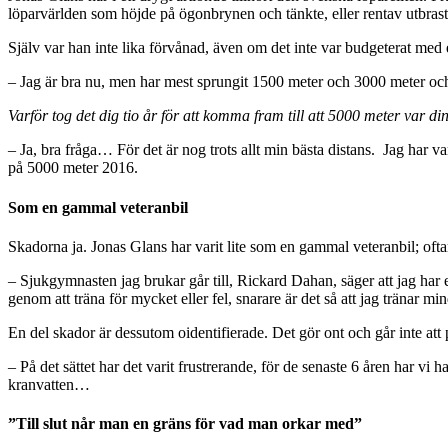
löparvärlden som höjde på ögonbrynen och tänkte, eller rentav utbrast
Själv var han inte lika förvånad, även om det inte var budgeterat med
– Jag är bra nu, men har mest sprungit 1500 meter och 3000 meter och t
Varför tog det dig tio år för att komma fram till att 5000 meter var di
– Ja, bra fråga… För det är nog trots allt min bästa distans. Jag har va
på 5000 meter 2016.
Som en gammal veteranbil
Skadorna ja. Jonas Glans har varit lite som en gammal veteranbil; oftare
– Sjukgymnasten jag brukar går till, Rickard Dahan, säger att jag har 
genom att träna för mycket eller fel, snarare är det så att jag tränar m
En del skador är dessutom oidentifierade. Det gör ont och går inte att p
– På det sättet har det varit frustrerande, för de senaste 6 åren har vi
kranvatten…
”Till slut når man en gräns för vad man orkar med”