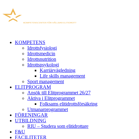
KOMPETENS
Idrottsfysiologi
Idrottsmedicin
Idrottsnutrition
Idrottspsykologi
Karriärvägledning
Life skills management
Sport management
ELITPROGRAM
Ansök till Elitprogrammet 26/27
Aktiva i Elitprogrammet
Folksams elitidrottsförsäkring
Utmanarprogrammet
FÖRENINGAR
UTBILDNING
RIU – Studera som elitidrottare
F&U
FACILITETER