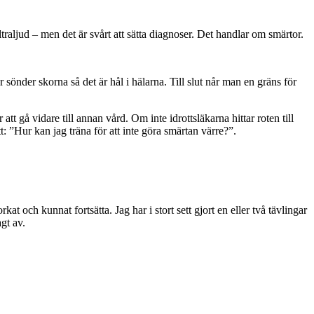
aljud – men det är svårt att sätta diagnoser. Det handlar om smärtor.
r sönder skorna så det är hål i hälarna. Till slut når man en gräns för
r att gå vidare till annan vård. Om inte idrottsläkarna hittar roten till
tt: ”Hur kan jag träna för att inte göra smärtan värre?”.
at och kunnat fortsätta. Jag har i stort sett gjort en eller två tävlingar
gt av.