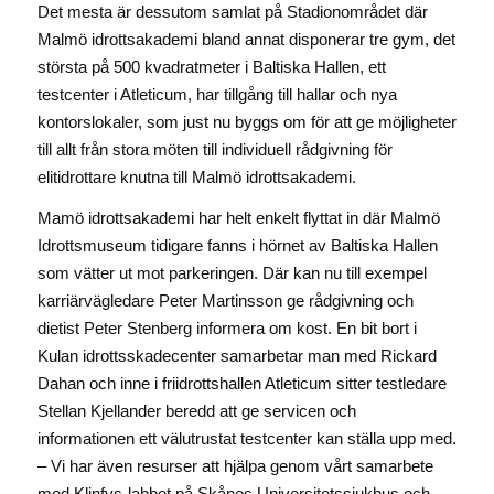
Det mesta är dessutom samlat på Stadionområdet där
Malmö idrottsakademi bland annat disponerar tre gym, det
största på 500 kvadratmeter i Baltiska Hallen, ett
testcenter i Atleticum, har tillgång till hallar och nya
kontorslokaler, som just nu byggs om för att ge möjligheter
till allt från stora möten till individuell rådgivning för
elitidrottare knutna till Malmö idrottsakademi.
Mamö idrottsakademi har helt enkelt flyttat in där Malmö
Idrottsmuseum tidigare fanns i hörnet av Baltiska Hallen
som vätter ut mot parkeringen. Där kan nu till exempel
karriärvägledare Peter Martinsson ge rådgivning och
dietist Peter Stenberg informera om kost. En bit bort i
Kulan idrottsskadecenter samarbetar man med Rickard
Dahan och inne i friidrottshallen Atleticum sitter testledare
Stellan Kjellander beredd att ge servicen och
informationen ett välutrustat testcenter kan ställa upp med.
– Vi har även resurser att hjälpa genom vårt samarbete
med Klinfys-labbet på Skånes Universitetssjukhus och