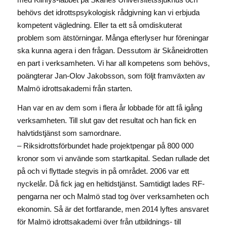
behövs det idrottspsykologisk rådgivning kan vi erbjuda
kompetent vägledning. Eller ta ett så omdiskuterat
problem som ätstörningar. Många efterlyser hur föreningar
ska kunna agera i den frågan. Dessutom är Skåneidrotten
en part i verksamheten. Vi har all kompetens som behövs,
poängterar Jan-Olov Jakobsson, som följt framväxten av
Malmö idrottsakademi från starten.
Han var en av dem som i flera år lobbade för att få igång
verksamheten. Till slut gav det resultat och han fick en
halvtidstjänst som samordnare.
– Riksidrottsförbundet hade projektpengar på 800 000
kronor som vi använde som startkapital. Sedan rullade det
på och vi flyttade stegvis in på området. 2006 var ett
nyckelår. Då fick jag en heltidstjänst. Samtidigt lades RF-
pengarna ner och Malmö stad tog över verksamheten och
ekonomin. Så är det fortfarande, men 2014 lyftes ansvaret
för Malmö idrottsakademi över från utbildnings- till