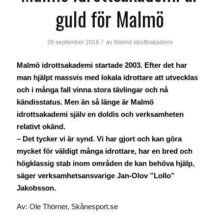
guld för Malmö
/
28 september 2018
av
Malmö idrottsakademi
Malmö idrottsakademi startade 2003. Efter det har
man hjälpt massvis med lokala idrottare att utvecklas
och i många fall vinna stora tävlingar och nå
kändisstatus. Men än så länge är Malmö
idrottsakademi själv en doldis och verksamheten
relativt okänd.
– Det tycker vi är synd. Vi har gjort och kan göra
mycket för väldigt många idrottare, har en bred och
högklassig stab inom områden de kan behöva hjälp,
säger verksamhetsansvarige Jan-Olov ”Lollo”
Jakobsson.
Av: Ole Thörner, Skånesport.se