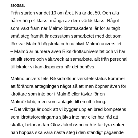
stöttas.
Från starten var det 10 om året. Nu är det 50. Och alla
håller hög elitklass, många av dem världsklass. Något
som växt fram när Malmö idrottsakademi år för år tagit
små steg framåt är dessutom samarbetet med det som
förr var Malmö högskola och nu blivit Malmö universitet.
– Malmö är numera även Riksidrottsuniversitet och vi har
ett allt större och välutvecklat samarbete, allt från personal
till lokaler vi kan disponera när det behövs.
Malmö universitets Riksidrottsuniversitetsstatus kommer
att förändra antagningen något så att man öppnar även för
idrottare som inte bor i Malmö eller tävlar för en
Malmöklubb, men som antagits till en utbildning.
– Det viktiga är dock att vi bygger upp en bred kompetens
som idrottsföreningarna själva inte har eller har råd att
skaffa, betonar Jan-Olov Jakobsson och listar fyra saker
han hoppas ska vara nästa steg i den ständigt pågående