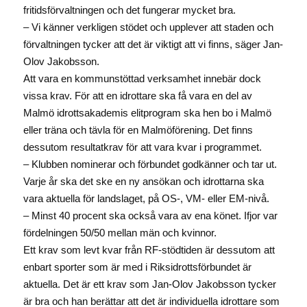
fritidsförvaltningen och det fungerar mycket bra.
– Vi känner verkligen stödet och upplever att staden och
förvaltningen tycker att det är viktigt att vi finns, säger Jan-
Olov Jakobsson.
Att vara en kommunstöttad verksamhet innebär dock
vissa krav. För att en idrottare ska få vara en del av
Malmö idrottsakademis elitprogram ska hen bo i Malmö
eller träna och tävla för en Malmöförening. Det finns
dessutom resultatkrav för att vara kvar i programmet.
– Klubben nominerar och förbundet godkänner och tar ut.
Varje år ska det ske en ny ansökan och idrottarna ska
vara aktuella för landslaget, på OS-, VM- eller EM-nivå.
– Minst 40 procent ska också vara av ena könet. Ifjor var
fördelningen 50/50 mellan män och kvinnor.
Ett krav som levt kvar från RF-stödtiden är dessutom att
enbart sporter som är med i Riksidrottsförbundet är
aktuella. Det är ett krav som Jan-Olov Jakobsson tycker
är bra och han berättar att det är individuella idrottare som