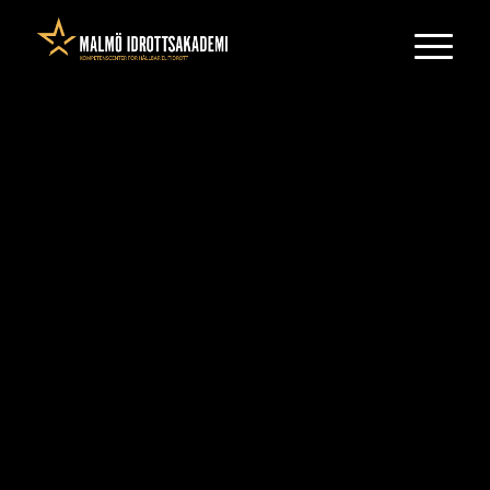
Ami Olsson
BROTTNING
2005
Örgryte IS