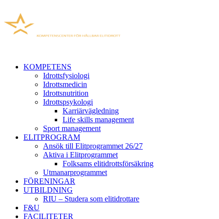
KOMPETENS
Idrottsfysiologi
Idrottsmedicin
Idrottsnutrition
Idrottspsykologi
Karriärvägledning
Life skills management
Sport management
ELITPROGRAM
Ansök till Elitprogrammet 26/27
Aktiva i Elitprogrammet
Folksams elitidrottsförsäkring
Utmanarprogrammet
FÖRENINGAR
UTBILDNING
RIU – Studera som elitidrottare
F&U
FACILITETER