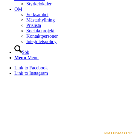
Styrkelokaler
OM
Verksamhet
Mästarhyllning
Prislista
Sociala projekt
Kontaktpersoner
Integritetspolicy
Sök
Menu
Menu
Link to Facebook
Link to Instagram
Kasper Kadestål
FRIIDROTT