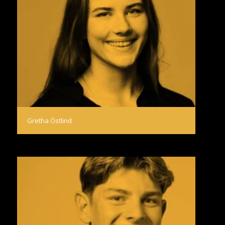
Gretha Östlind