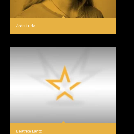
Ardis Luda
Beatrice Lantz