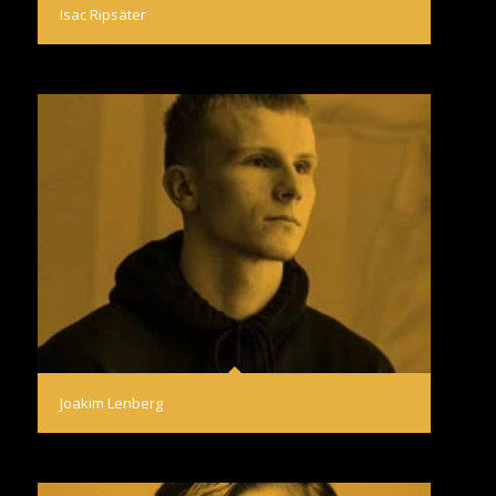
Isac Ripsäter
Joakim Lenberg